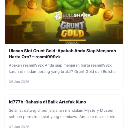
Ulasan Slot Grunt Gold: Apakah Anda Siap Menjarah
Harta Orc? – resmi999zk
Apakah resmi999zk Anda siap menjarah harta resmi999zk
karun di medan perang yang brutal? Grunt Gold dari Bullshark
Games hadir untuk...
06 Jun 2026
id777b: Rahasia di Balik Artefak Kuno
Selamat datang di penjelajahan mendalam Mystery Museum,
sebuah permainan slot yang membawa Anda ke dalam koridor
museum kuno yang penuh...
02 Jun 2026