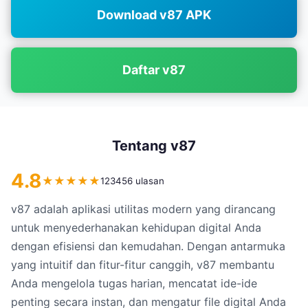
Download v87 APK
Daftar v87
Tentang v87
4.8
★
★
★
★
★
123456 ulasan
v87 adalah aplikasi utilitas modern yang dirancang
untuk menyederhanakan kehidupan digital Anda
dengan efisiensi dan kemudahan. Dengan antarmuka
yang intuitif dan fitur-fitur canggih, v87 membantu
Anda mengelola tugas harian, mencatat ide-ide
penting secara instan, dan mengatur file digital Anda