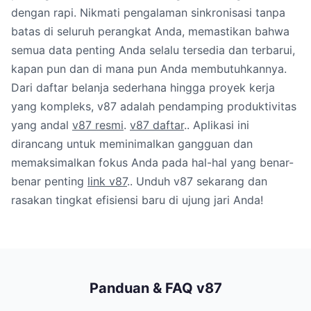
dengan rapi. Nikmati pengalaman sinkronisasi tanpa
batas di seluruh perangkat Anda, memastikan bahwa
semua data penting Anda selalu tersedia dan terbarui,
kapan pun dan di mana pun Anda membutuhkannya.
Dari daftar belanja sederhana hingga proyek kerja
yang kompleks, v87 adalah pendamping produktivitas
yang andal
v87 resmi
.
v87 daftar
.. Aplikasi ini
dirancang untuk meminimalkan gangguan dan
memaksimalkan fokus Anda pada hal-hal yang benar-
benar penting
link v87
.. Unduh v87 sekarang dan
rasakan tingkat efisiensi baru di ujung jari Anda!
Panduan & FAQ v87