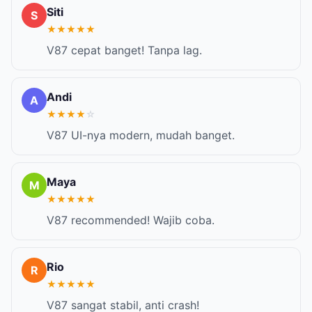
Siti
S
★
★
★
★
★
V87 cepat banget! Tanpa lag.
Andi
A
★
★
★
★
☆
V87 UI-nya modern, mudah banget.
Maya
M
★
★
★
★
★
V87 recommended! Wajib coba.
Rio
R
★
★
★
★
★
V87 sangat stabil, anti crash!