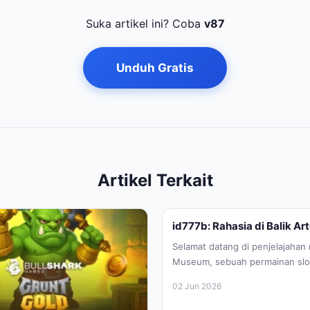
Suka artikel ini? Coba
v87
Unduh Gratis
Artikel Terkait
id777b: Rahasia di Balik Ar
Selamat datang di penjelajaha
Museum, sebuah permainan sl
Anda ke dalam koridor museum
02 Jun 2026
penuh...