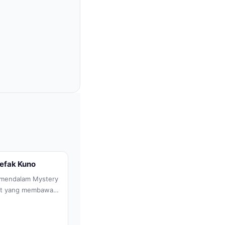
tefak Kuno
n mendalam Mystery
ot yang membawa
 kuno yang