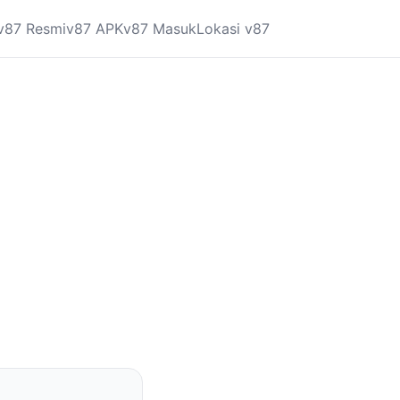
v87 Resmi
v87 APK
v87 Masuk
Lokasi v87