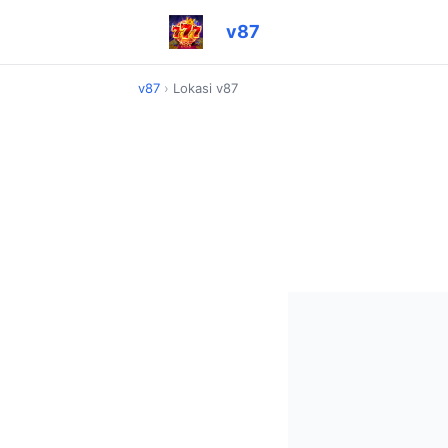
v87
v87
›
Lokasi v87