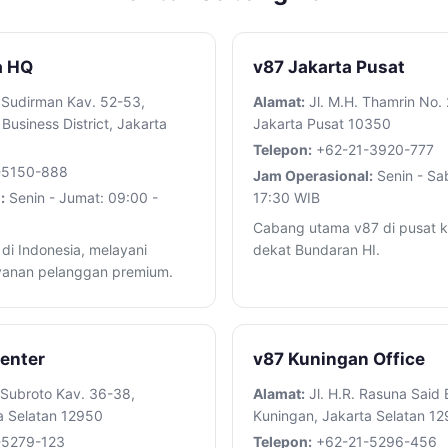
a HQ
v87 Jakarta Pusat
 Sudirman Kav. 52-53,
Alamat:
Jl. M.H. Thamrin No.
Business District, Jakarta
Jakarta Pusat 10350
Telepon:
+62-21-3920-777
-5150-888
Jam Operasional:
Senin - Sa
:
Senin - Jumat: 09:00 -
17:30 WIB
Cabang utama v87 di pusat k
di Indonesia, melayani
dekat Bundaran HI.
ayanan pelanggan premium.
Center
v87 Kuningan Office
 Subroto Kav. 36-38,
Alamat:
Jl. H.R. Rasuna Said 
a Selatan 12950
Kuningan, Jakarta Selatan 1
-5279-123
Telepon:
+62-21-5296-456