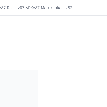
v87 Resmi
v87 APK
v87 Masuk
Lokasi v87