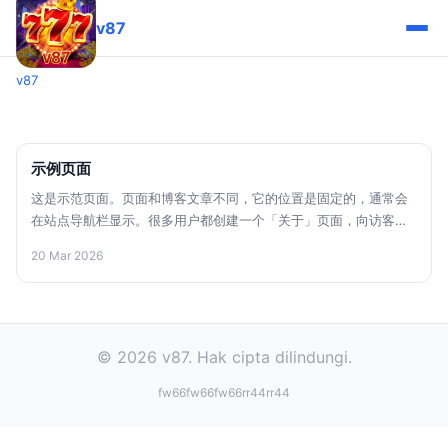
v87
v87
示例页面
这是示范页面。页面和博客文章不同，它的位置是固定的，通常会
在站点导航栏显示。很多用户都创建一个「关于」页面，向访客介
绍自己。例如： 大家好！ 我白天是一名快递小哥，晚上是一名有抱
20 Mar 2026
负的魔术师，这是我的网站。 我住在北京，养了一只名叫二哈的小
狗。 我平时喜欢喝可乐，还有遛狗。 ……或这个： XYZ
Doohickey 公司成立于 1971 年，自从建立以来，我们一直向社会
贡献着优秀 doohickies。我们的公司总部位于天朝魔都，有着超过
两千名员工，对魔都政府税收有着巨大贡献。 而您，作为一位
© 2026 v87. Hak cipta dilindungi.
WordPress 新用户，我们建议您转到您站点的仪表盘，删除本页
fw66
fw66
fw66
rr44
rr44
面，然后创建包含您自己内容的新页面。祝您使用愉快！