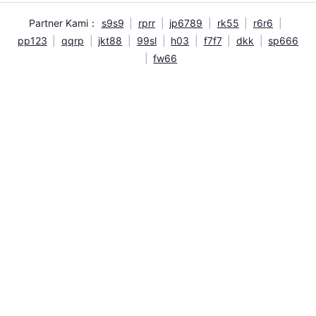
Partner Kami：
s9s9
|
rprr
|
jp6789
|
rk55
|
r6r6
|
pp123
|
qqrp
|
jkt88
|
99sl
|
h03
|
f7f7
|
dkk
|
sp666
|
fw66