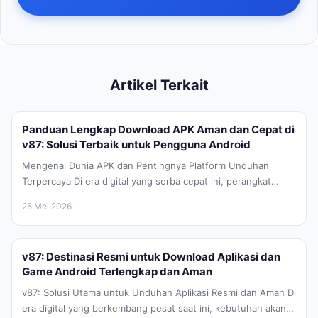
Artikel Terkait
Panduan Lengkap Download APK Aman dan Cepat di
v87: Solusi Terbaik untuk Pengguna Android
Mengenal Dunia APK dan Pentingnya Platform Unduhan
Terpercaya Di era digital yang serba cepat ini, perangkat
Android telah menjadi bagian...
25 Mei 2026
v87: Destinasi Resmi untuk Download Aplikasi dan
Game Android Terlengkap dan Aman
v87: Solusi Utama untuk Unduhan Aplikasi Resmi dan Aman Di
era digital yang berkembang pesat saat ini, kebutuhan akan