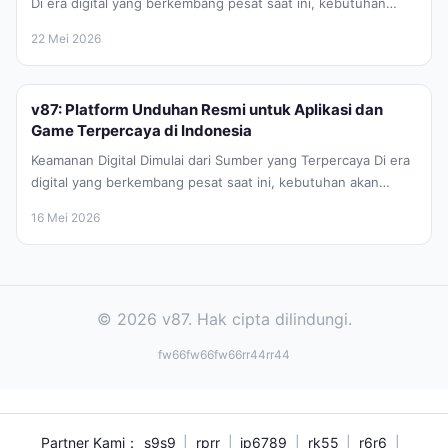
Di era digital yang berkembang pesat saat ini, kebutuhan
akan perangkat lunak atau...
22 Mei 2026
v87: Platform Unduhan Resmi untuk Aplikasi dan
Game Terpercaya di Indonesia
Keamanan Digital Dimulai dari Sumber yang Terpercaya Di era
digital yang berkembang pesat saat ini, kebutuhan akan
perangkat lunak atau...
16 Mei 2026
© 2026 v87. Hak cipta dilindungi.
fw66
fw66
fw66
rr44
rr44
Partner Kami：
s9s9
|
rprr
|
jp6789
|
rk55
|
r6r6
|