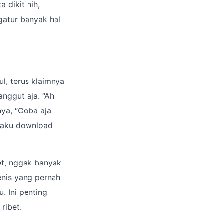
 dikit nih,
gatur banyak hal
l, terus klaimnya
ggut aja. “Ah,
nya, “Coba aja
a aku download
et, nggak banyak
enis yang pernah
. Ini penting
ribet.