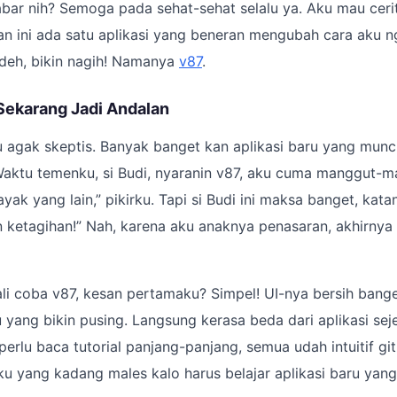
bar nih? Semoga pada sehat-sehat selalu ya. Aku mau cerita
n ini ada satu aplikasi yang beneran mengubah cara aku n
 deh, bikin nagih! Namanya
v87
.
Sekarang Jadi Andalan
u agak skeptis. Banyak banget kan aplikasi baru yang muncu
tu temenku, si Budi, nyaranin v87, aku cuma manggut-man
yak yang lain,” pikirku. Tapi si Budi ini maksa banget, kata
in ketagihan!” Nah, karena aku anaknya penasaran, akhirny
li coba v87, kesan pertamaku? Simpel! UI-nya bersih bang
yang bikin pusing. Langsung kerasa beda dari aplikasi sej
rlu baca tutorial panjang-panjang, semua udah intuitif gitu
ku yang kadang males kalo harus belajar aplikasi baru yang 