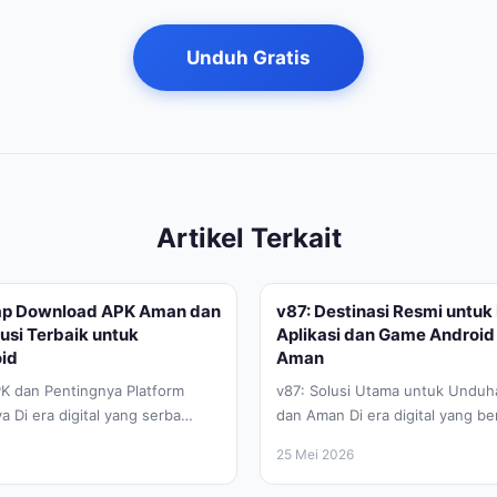
Unduh Gratis
Artikel Terkait
ap Download APK Aman dan
v87: Destinasi Resmi untu
lusi Terbaik untuk
Aplikasi dan Game Android
id
Aman
K dan Pentingnya Platform
v87: Solusi Utama untuk Unduha
 Di era digital yang serba
dan Aman Di era digital yang b
t Android telah menjadi
saat ini, kebutuhan akan aplikasi
25 Mei 2026