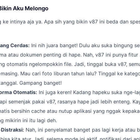
 Bikin Aku Melongo
 ke intinya aja ya. Apa sih yang bikin v87 ini beda dan spe
yang Cerdas:
Ini nih juara banget! Dulu aku suka bingung send
ma atau dokumen penting di hape. Nah, v87 ini punya fitur
g otomatis ngelompokkin file. Jadi, tinggal buka v87, semu
asing. Mau cari foto liburan tahun lalu? Tinggal ke kategor
 tanggal. Gampang banget!
forma Otomatis:
Ini juga keren! Kadang hapeku suka nge-la
Tapi semenjak pakai v87, rasanya hape jadi lebih enteng. Ka
atis bersihin cache atau nutup aplikasi yang nggak kepaka
 mikirin ini itu lagi deh.
Distraksi:
Nah, ini penyelamat banget pas lagi kerja atau b
sa kita atur. Jadi, selama mode ini aktif, notifikasi dari a