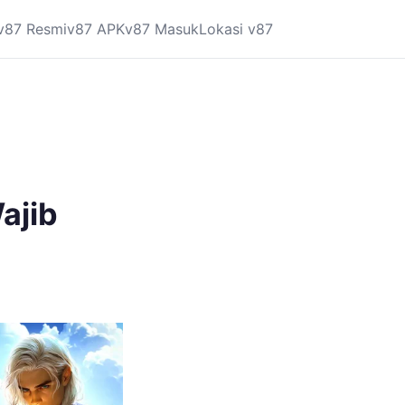
v87 Resmi
v87 APK
v87 Masuk
Lokasi v87
ajib