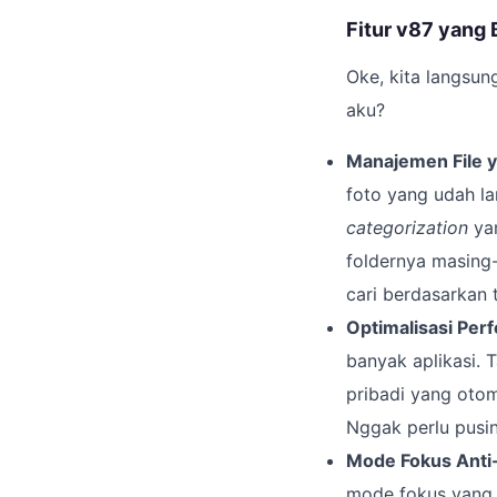
Fitur v87 yang
Oke, kita langsung
aku?
Manajemen File 
foto yang udah la
categorization
yan
foldernya masing-m
cari berdasarkan
Optimalisasi Per
banyak aplikasi. 
pribadi yang otom
Nggak perlu pusing
Mode Fokus Anti-
mode fokus yang bi