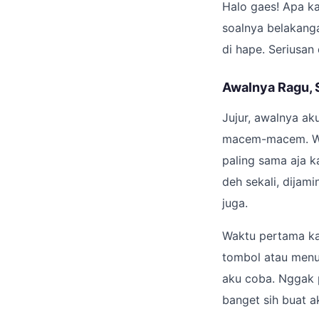
Halo gaes! Apa ka
soalnya belakanga
di hape. Seriusan
Awalnya Ragu, 
Jujur, awalnya ak
macem-macem. Wak
paling sama aja ka
deh sekali, dijam
juga.
Waktu pertama ka
tombol atau menu 
aku coba. Nggak pe
banget sih buat a