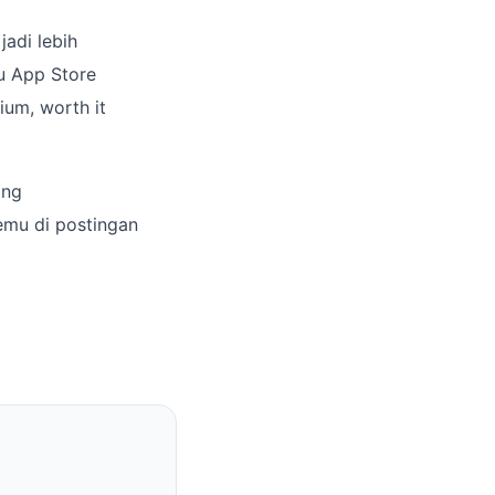
adi lebih
au App Store
ium, worth it
ong
emu di postingan