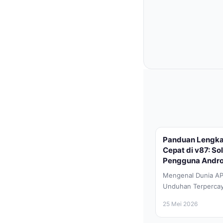
Panduan Lengk
Cepat di v87: So
Pengguna Andro
Mengenal Dunia AP
Unduhan Terpercaya
cepat ini, perangka
25 Mei 2026
bagian...