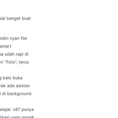
sial banget buat
iri nyari file
smart
a udah rapi di
i “Foto”, terus
g kalo buka
yak ada asisten
i di background.
elajar. v87 punya
plikasi yang nggak