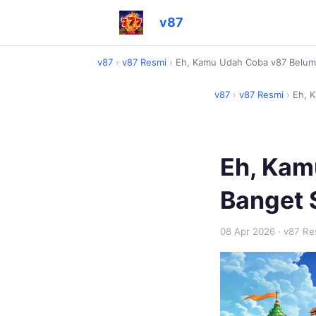
v87
v87
›
v87 Resmi
›
Eh, Kamu Udah Coba v87 Belum? 
v87
›
v87 Resmi
›
Eh, K
Eh, Kam
Banget S
08 Apr 2026
· v87 Re