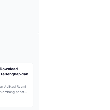
k Download
 Terlengkap dan
n Aplikasi Resmi
erkembang pesat
...