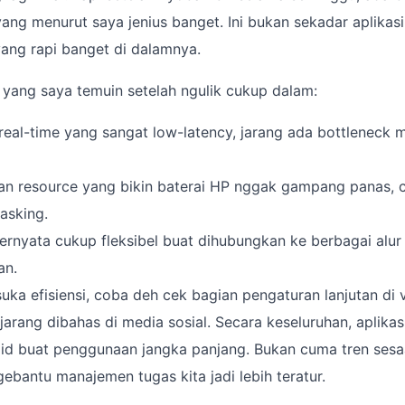
yang menurut saya jenius banget. Ini bukan sekadar aplikasi
yang rapi banget di dalamnya.
yang saya temuin setelah ngulik cukup dalam:
 real-time yang sangat low-latency, jarang ada bottleneck 
 resource yang bikin baterai HP nggak gampang panas, c
tasking.
rnyata cukup fleksibel buat dihubungkan ke berbagai alur 
an.
suka efisiensi, coba deh cek bagian pengaturan lanjutan di 
jarang dibahas di media sosial. Secara keseluruhan, aplikasi
olid buat penggunaan jangka panjang. Bukan cuma tren sesa
gebantu manajemen tugas kita jadi lebih teratur.