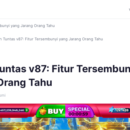
mbunyi yang Jarang Orang Tahu
h Tuntas v87: Fitur Tersembunyi yang Jarang Orang Tahu
untas v87: Fitur Tersembun
Orang Tahu
smi