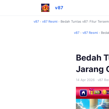
v87
v87
›
v87 Resmi
›
Bedah Tuntas v87: Fitur Terse
v87
›
v87 Resmi
›
Beda
Bedah T
Jarang 
14 Apr 2026
· v87 Re