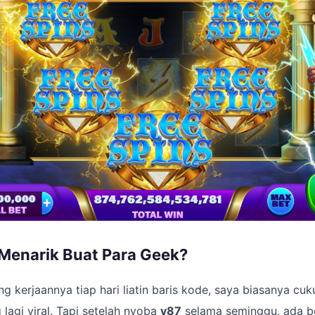
Menarik Buat Para Geek?
g kerjaannya tiap hari liatin baris kode, saya biasanya cu
 lagi viral. Tapi setelah nyoba
v87
selama seminggu, ada b