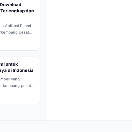
k Download
 Terlengkap dan
n Aplikasi Resmi
erkembang pesat
...
mi untuk
ya di Indonesia
Sumber yang
 berkembang pesat
kat lunak atau...