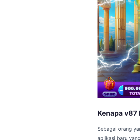
Kenapa v87 
Sebagai orang yan
aplikasi baru yang