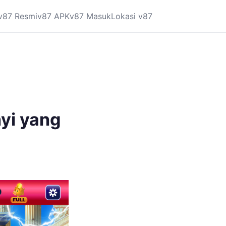
v87 Resmi
v87 APK
v87 Masuk
Lokasi v87
yi yang